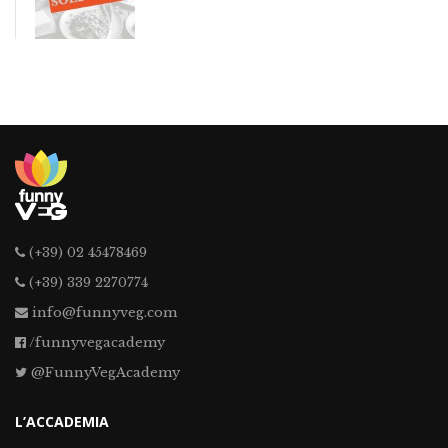
(+39) 02 45478469
(+39) 339 2270774
info@funnyveg.com
/funnyvegacademy
@FunnyVegAcademy
L’ACCADEMIA